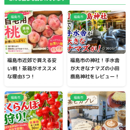
福島市
福島市
2026/7/27
2026/7/14
福島市近郊で買える安
福島市の神社！手水舎
い桃！茶箱がオススメ
が大きなナマズの小田
な理由3つ！
鹿島神社をレビュー！
福島市、伊達市、桑折町、国
福島市小田鹿島山に、手水舎
見町の福島盆地では、桃のシ
が大きなナマズの珍しい神社
ーズンになると茶箱が大量に
があります。 センサーが付い
福島市
福島市
出荷されます。 とくに桃の品
ており、目の前に立つと、口
種『あかつき』のシーズンは
元から水がでます。 小田鹿島
桃で溢れます。 道の駅、JA直
神社のHP
売所、いろんな場所で購入す
ることができます。
2026/6/23
2026/5/8