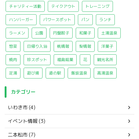
チャリティー活動
テイクアウト
トレーニング
ハンバーガー
パワースポット
パン
ランチ
ラーメン
公園
円盤餃子
和菓子
土湯温泉
惣菜
日帰り入浴
桃情報
梨情報
洋菓子
焼肉
珍スポット
福島銘菓
花
観光名所
足湯
遊び場
道の駅
飯坂温泉
高湯温泉
カテゴリー
いわき市 (4)
イベント情報 (3)
二本松市 (7)