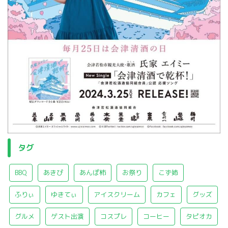
タグ
BBQ
あきぴ
あんぽ柿
お祭り
こず姉
ふりぃ
ゆきてぃ
アイスクリーム
カフェ
グッズ
グルメ
ゲスト出演
コスプレ
コーヒー
タピオカ