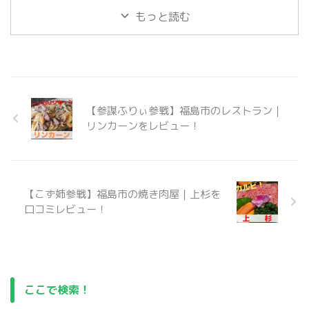
トとなっています。
ナーにて『まぐろ解体ショ
もっと読む
ー』が行われています。 まぐ
ろ重量当てクイズなど、お客
さんと一緒に大盛り上がりで
す。 人気のまぐろ解体ショー
に迫っていきます。
https://www.youtube.com/sh
【参謀ふりぃ参戦】福島市のレストラン｜
orts/iJaSKPQbFec
リンカーンをレビュー！
【こず姉参戦】福島市の焼き肉屋｜上杉を
口コミレビュー！
ここで検索！