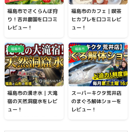
福島市でさくらんぼ狩
福島市のカフェ｜喫茶
り！吉井農園を口コミ
ヒカプレを口コミレビ
レビュー！
ュー！
https://youtu.be/gzj989FvPc
福島市にある、喫茶ヒカプレ
0?si=8lwKxR6401Xie83u 福島
さんへ行ってきましたょ
小
市沖高、福島飯坂IC付近にあり
さくて可愛いカフェ
アーモ
福島市
福島市
ます吉井農園さんでは、さく
ンドミルクラテと米粉のレモ
らんぼ狩りを楽しむことがで
ンとポピーシードケーキとパ
きます。 また、贈答用、自宅
ンナコッタ(台湾パイナップル)
用のさくらんぼも販売してい
を、いただきました
ラテは
ます。 可愛いヤギもいます。
甘さ控えめで、スウィーツと
2026/4/16
2026/3/25
この投稿をInstagramで見る
合ぅ
#cafè #福島グルメ #福
さくらんぼ大将
島ランチ #ふくしま情報発信局
福島市の湧き水｜大滝
スーパーキクタ荒井店
(@sakurambo_taisyo)がシェ
#カフェ巡り
宿の天然洞窟水をレビ
のまぐろ解体ショーを
アした投稿
pic.twitter.com/hBgg4xdlrC—
ュー！
レビュー！
あきぴ (@a_aki ...
福島市飯坂町中野に天然の洞
福島市荒井にありますスーパ
窟水があります。 24時間湧き
ーキクタ荒井店では、毎月第
出ており、天然の観光スポッ
三土曜16時にシーフードコー