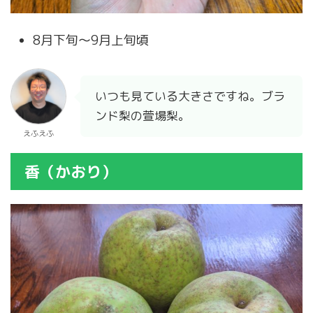
8月下旬～9月上旬頃
いつも見ている大きさですね。ブラ
ンド梨の萱場梨。
えふえふ
香（かおり）