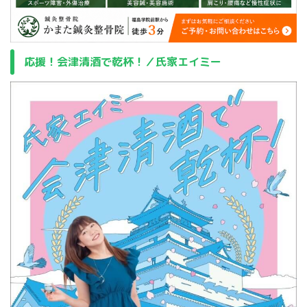
応援！会津清酒で乾杯！／氏家エイミー