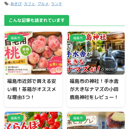
-
あきぴ
,
カフェ
,
グルメ
,
ランチ
こんな記事も読まれています
福島市
福島市
2026/7/27
2026/7/14
福島市近郊で買える安
福島市の神社！手水舎
い桃！茶箱がオススメ
が大きなナマズの小田
な理由3つ！
鹿島神社をレビュー！
福島市、伊達市、桑折町、国
福島市小田鹿島山に、手水舎
見町の福島盆地では、桃のシ
が大きなナマズの珍しい神社
ーズンになると茶箱が大量に
があります。 センサーが付い
福島市
福島市
出荷されます。 とくに桃の品
ており、目の前に立つと、口