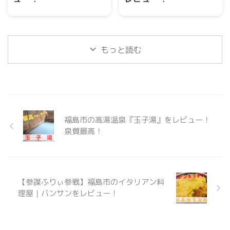
福島市飯坂町中野に天然の洞
福島市荒井にありますスーパ
窟水があります。 24時間湧き
ーキクタ荒井店では、毎月第
出ており、天然の観光スポッ
三土曜16時にシーフードコー
トとなっています。
ナーにて『まぐろ解体ショ
もっと読む
ー』が行われています。 まぐ
ろ重量当てクイズなど、お客
さんと一緒に大盛り上がりで
す。 人気のまぐろ解体ショー
に迫っていきます。
https://www.youtube.com/sh
福島市の高湯温泉『玉子湯』をレビュー！
orts/iJaSKPQbFec
泉質最高！
【参謀ふりぃ参戦】福島市のイタリアン料
理屋｜バンサンをレビュー！