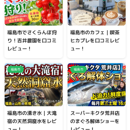
種『あかつき』のシーズンは
元から水がでます。 小田鹿島
桃で溢れます。 道の駅、JA直
神社のHP
売所、いろんな場所で購入す
ることができます。
2026/6/23
2026/5/8
福島市でさくらんぼ狩
福島市のカフェ｜喫茶
り！吉井農園を口コミ
ヒカプレを口コミレビ
レビュー！
ュー！
https://youtu.be/gzj989FvPc
福島市にある、喫茶ヒカプレ
0?si=8lwKxR6401Xie83u 福島
さんへ行ってきましたょ
小
市沖高、福島飯坂IC付近にあり
さくて可愛いカフェ
アーモ
福島市
福島市
ます吉井農園さんでは、さく
ンドミルクラテと米粉のレモ
らんぼ狩りを楽しむことがで
ンとポピーシードケーキとパ
きます。 また、贈答用、自宅
ンナコッタ(台湾パイナップル)
用のさくらんぼも販売してい
を、いただきました
ラテは
ます。 可愛いヤギもいます。
甘さ控えめで、スウィーツと
2026/4/16
2026/3/25
この投稿をInstagramで見る
合ぅ
#cafè #福島グルメ #福
さくらんぼ大将
島ランチ #ふくしま情報発信局
福島市の湧き水｜大滝
スーパーキクタ荒井店
(@sakurambo_taisyo)がシェ
#カフェ巡り
宿の天然洞窟水をレビ
のまぐろ解体ショーを
アした投稿
pic.twitter.com/hBgg4xdlrC—
ュー！
レビュー！
あきぴ (@a_aki ...