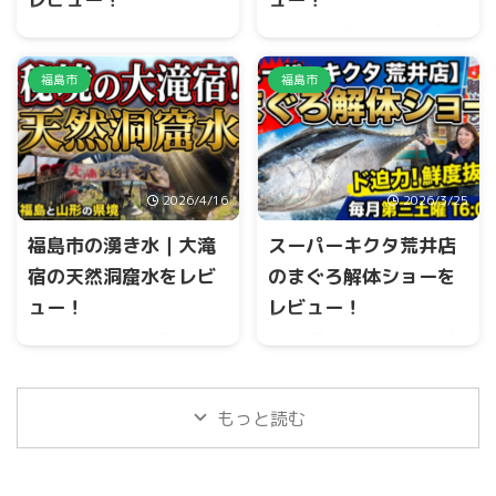
https://youtu.be/gzj989FvPc
福島市にある、喫茶ヒカプレ
0?si=8lwKxR6401Xie83u 福島
さんへ行ってきましたょ
小
市沖高、福島飯坂IC付近にあり
さくて可愛いカフェ
アーモ
福島市
福島市
ます吉井農園さんでは、さく
ンドミルクラテと米粉のレモ
らんぼ狩りを楽しむことがで
ンとポピーシードケーキとパ
きます。 また、贈答用、自宅
ンナコッタ(台湾パイナップル)
用のさくらんぼも販売してい
を、いただきました
ラテは
ます。 可愛いヤギもいます。
甘さ控えめで、スウィーツと
2026/4/16
2026/3/25
この投稿をInstagramで見る
合ぅ
#cafè #福島グルメ #福
さくらんぼ大将
島ランチ #ふくしま情報発信局
福島市の湧き水｜大滝
スーパーキクタ荒井店
(@sakurambo_taisyo)がシェ
#カフェ巡り
宿の天然洞窟水をレビ
のまぐろ解体ショーを
アした投稿
pic.twitter.com/hBgg4xdlrC—
ュー！
レビュー！
あきぴ (@a_aki ...
福島市飯坂町中野に天然の洞
福島市荒井にありますスーパ
窟水があります。 24時間湧き
ーキクタ荒井店では、毎月第
出ており、天然の観光スポッ
三土曜16時にシーフードコー
トとなっています。
ナーにて『まぐろ解体ショ
もっと読む
ー』が行われています。 まぐ
ろ重量当てクイズなど、お客
さんと一緒に大盛り上がりで