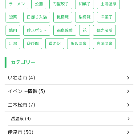
ラーメン
公園
円盤餃子
和菓子
土湯温泉
惣菜
日帰り入浴
桃情報
梨情報
洋菓子
焼肉
珍スポット
福島銘菓
花
観光名所
足湯
遊び場
道の駅
飯坂温泉
高湯温泉
カテゴリー
いわき市 (4)
イベント情報 (3)
二本松市 (7)
岳温泉 (4)
伊達市 (30)