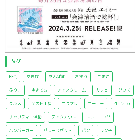
タグ
BBQ
あきぴ
あんぽ柿
お祭り
こず姉
ふりぃ
ゆきてぃ
アイスクリーム
カフェ
グッズ
グルメ
ゲスト出演
コスプレ
コーヒー
タピオカ
チャリティー活動
テイクアウト
トレーニング
ハンバーガー
パワースポット
パン
ランチ