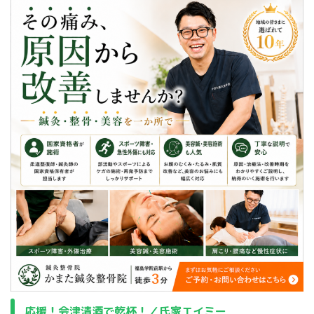
応援！会津清酒で乾杯！／氏家エイミー