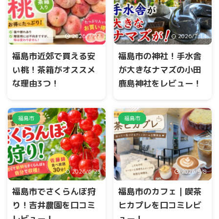
2026/7/27
2026/7/14
福島市近郊で買える安
福島市の神社！手水舎
い桃！茶箱がオススメ
が大きなナマズの小田
な理由3つ！
鹿島神社をレビュー！
福島市、伊達市、桑折町、国
福島市小田鹿島山に、手水舎
見町の福島盆地では、桃のシ
が大きなナマズの珍しい神社
ーズンになると茶箱が大量に
があります。 センサーが付い
福島市
福島市
出荷されます。 とくに桃の品
ており、目の前に立つと、口
種『あかつき』のシーズンは
元から水がでます。 小田鹿島
桃で溢れます。 道の駅、JA直
神社のHP
売所、いろんな場所で購入す
ることができます。
2026/6/23
2026/5/8
福島市でさくらんぼ狩
福島市のカフェ｜喫茶
り！吉井農園を口コミ
ヒカプレを口コミレビ
レビュー！
ュー！