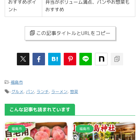
おすすめポイ
弁当がボリューム満点、パンやお惣菜も
ント
おすすめ
この記事タイトルとURLをコピー
-
福島市
-
グルメ
,
パン
,
ランチ
,
ラーメン
,
惣菜
こんな記事も読まれています
福島市
福島市