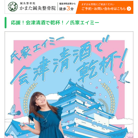
応援！会津清酒で乾杯！／氏家エイミー