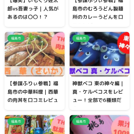
【爆笑】いもくり佐太
【参謀ふりぃ参戦】福
LOVEふくしま Tシャツ』で
す。 福島の桃が大好きな人に
郎vs吾妻っ子｜人気が
島市のむろうどん製麺
はたまらない一品です。
あるのは〇〇！？
所のカレーうどんを口
コミレビュー！
福島銘菓スイートポテト対
決、株式会社ダイオーの『い
福島市北矢野目にあります福
もくり佐太郎』と福々和本舗
福島市
福島市
島中央卸売市場の敷地内に、
の『吾妻っ子』。 値段は同
もちもちした麺で有名な『む
じ、同じスイートポテト、な
ろうどん製麺所』がありま
ら人気はどっちなのか？味
す。 『もちもち』『ツルツ
は？違いは？ 今回は、福島銘
ル』の麺で、熟成させて麺の
菓いもくり佐太郎と吾妻っ子
2020/9/26
2021/5/10
食感を追及しているそうで
に迫って行きます。
す。 今回は、福島で摘果した
【参謀ふりぃ参戦】福
神獣ベコ 東の神々編｜
桃を隠し味に作った調味料を
使用しているカレーうどんに
島市の中華料理｜西華
真・ケルべコスをレビ
迫って行きます。
の肉丼を口コミレビュ
ュー！全部で6種類だ
ー！
よ！
福島市のJR福島駅西口、三河
大人気シリーズ、神獣ベコシ
福島市
福島市
北町地区に中華料理屋の『西
リーズ第二弾、東の神々編が
華』があります。 特徴は何と
発売となりました。 全部で6種