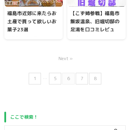
2025/12/26
2021/5/31
『ぬま屋』があります。 昼も
夜もとても人気のあるお店で
福島市近郊に来たらお
【こず姉参戦】福島市
す。 今回は、二郎系ラーメン
土産で買って欲しいお
飯坂温泉、旧堀切邸の
が好きな方にぬま屋を徹底レ
菓子23選
足湯を口コミレビュ
ポートします。
ー！
福島県にはお土産にもってこ
いの有名なお菓子がたくさん
福島市飯坂温泉の旧堀切邸に
あります。 その中でも選りす
は無料手湯、足湯がありま
ぐりのお菓子をお伝えしま
Next »
す。 温度が分かれており、入
す。 主に、福島市付近で購入
りやすい特徴があります。 今
できるものをお伝えいたしま
回は、飯坂温泉街にある旧堀
す。 ※順不同です
切邸の足湯に迫って行きま
1
…
5
6
7
8
す。
ここで検索！