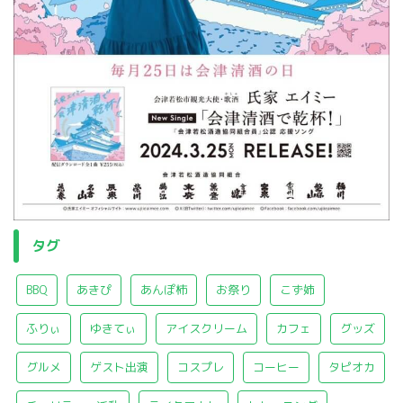
タグ
BBQ
あきぴ
あんぽ柿
お祭り
こず姉
ふりぃ
ゆきてぃ
アイスクリーム
カフェ
グッズ
グルメ
ゲスト出演
コスプレ
コーヒー
タピオカ