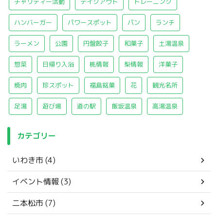
チャリティー活動
テイクアウト
トレーニング
ハンバーガー
パワースポット
パン
ランチ
ラーメン
公園
円盤餃子
和菓子
土湯温泉
惣菜
日帰り入浴
桃情報
梨情報
洋菓子
焼肉
珍スポット
福島銘菓
花
観光名所
足湯
遊び場
道の駅
飯坂温泉
高湯温泉
カテゴリー
いわき市 (4)
イベント情報 (3)
二本松市 (7)