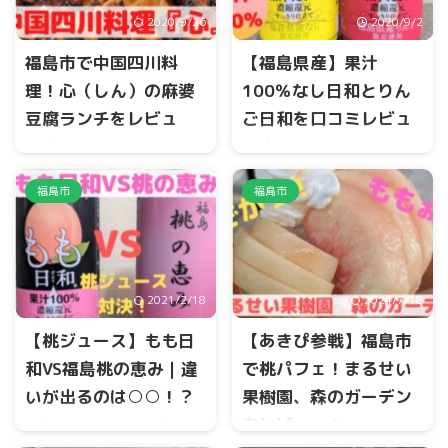
2020/9/26
2020/9/2
福島市で中国四川料
【福島県産】果汁
理！心（しん）の麻婆
100％なし日和とりん
豆腐ランチをレビュ
ご日和を口コミレビュ
ー！
ー！
福島市の西中央に中国四川料
JAふくしま未来では、日和シ
福島市
福島市
理が楽しめる『心』がありま
リーズで、なし、りんご、も
す。 心とかいて、『しん』と
も味があります。 果実丸ごと
読みます。 今回は、ランチタ
搾り、濃縮還元、果汁100％で
イムで3つあるメニューの内の
す。 今回は、『なし日和』、
A、麻婆ランチセットに迫って
『りんご日和』に迫って行き
2021/2/18
2024/7/18
行きます。
ます。
【桃ジュース】もも日
【あきぴ参戦】福島市
和VS福島桃の恵み｜違
で桃パフェ！まるせい
いが出るのは○○！？
果樹園、森のガーデン
をレビュー！
JAふくしま未来では、『もも
日和』と『福島桃の恵み』の2