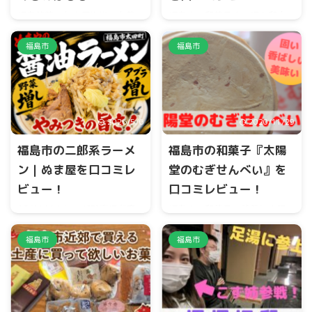
福島銘菓でも高価格帯のお菓
福島市の和菓子店、福々和本
子、三万石の『エキソンパ
舗には、古関裕而が作曲され
イ』と柏屋の『檸檬（れ
た福島夜曲をお菓子にしたも
福島市
福島市
も）』。 値段は、ほぼ同等、
のがあります。 シロップ漬け
なら人気はどっちなのか？味
のリンゴを包み込み、ソフト
は？大きさは？ 今回は、有名
な食感と人気を集めていま
な福島銘菓エキソンパイと檸
す。 今回は、『福島夜曲』せ
檬（れも）に迫って行きま
れなあでに迫って行きます。
2026/5/6
2020/11/29
す。
福島市の二郎系ラーメ
福島市の和菓子『太陽
ン｜ぬま屋を口コミレ
堂のむぎせんべい』を
ビュー！
口コミレビュー！
10/1(火)より一部駐車場が変
福島市の和菓子の銘菓に太陽
更になりますのでご注意下さ
堂のむぎせんべいがありま
い。1台分増えます。
す。 固いのが特徴ですが、小
福島市
福島市
pic.twitter.com/5BRf8Hqe7u
麦粉と落花生の自然の風味を
— らーめん ぬまや
いかして作られています。 今
(@RamenNumaya)
回は、福島市の有名な和菓子
September 30, 2024 福島市
『太陽堂のむぎせんべい』に
の太田町に二郎系ラーメン、
迫って行きます。