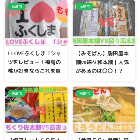
福島市で桃パフェを食べた
つの桃ジュースを販売してい
福島市
福島市
い。 まるせい果樹園『森のガ
ます。 もも日和は、濃縮還元
ーデン』では、季節の時期に
果汁100％、一方で、福島桃の
旬の美味しい『桃パフェ』を
恵みはストレートの果汁100％
食べることができます。 今回
です。 せっかくなので、今回
は、川中島白桃を使った桃パ
は2つの飲み比べをしてみまし
2021/5/18
2021/2/18
フェに迫って行きます。
た。
I LOVEふくしま Tシャ
【みそぱん】駒田屋本
ツをレビュー！福島の
舗vs福々和本舗｜人気
桃が好きならこれを買
があるのは〇〇！？
え！
福島名物といれば、『みそぱ
ん』ですが、元祖みそぱんと
きたーーーー笑
いえば駒田屋本舗です。 一
福島市
福島市
https://t.co/w1QfHLgqw2 —
方、福々和本舗にもみそぱん
ドキンちゃん
があります。 名前、値段も同
(@ayaya3776) August 21,
じ、では、大きさや味の違い
2020 福島の工芸品や食品を多
はあるのか？ 今回は、駒田屋
く紹介してきたBEAMS JAPAN
本舗と福々和本舗のみそぱん
2020/9/27
2021/3/15
からファッションアイテムが
に迫って行きます。
登場しました。 その名も、『I