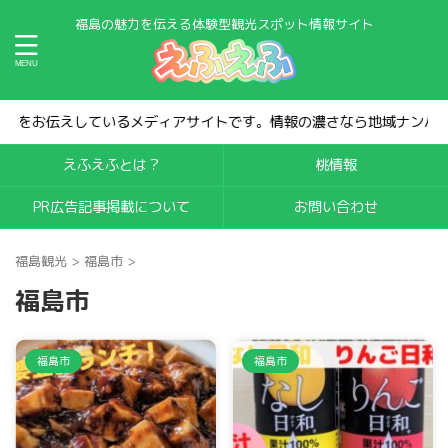
福島の魅力を伝える体験型観光スポット情報サイト
アサイトです。情報の濃さなら地域ナンバー1。集客効果は抜群です！
えふえふとは？
桃情報
PR広告記事掲載について
お問い合わせ
福島観光
>
福島市
>
福島市
福島市
福島市