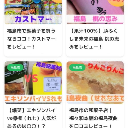
言っても美味しくてボリュー
類です。 今回は、真・ケルべ
ミーという事です。 今回は、
コスと他の5種類に迫ってみま
西華の肉丼を紹介します。
した。
2020/9/27
2021/2/18
福島市で駄菓子を買う
【果汁100％】JAふく
ならココ！カストマー
しま未来の福島 桃の恵
をレビュー！
みをレビュー！
福島市北矢野目に駄菓子のお
JAふくしま未来では、福島の
店、『カストマー』がありま
桃を使用した、桃の缶ジュー
す。 種類も豊富で、箱売りも
スを販売しています。 その名
福島市
福島市
行っています。 今回は、うま
も、『福島 桃の恵み」で
い棒『のり塩味』が出たので
す。 今回は、あつかしの郷道
購入してきました。
の駅国見で購入しましたが、
各道の駅、JA直売所、観光物
産館などでも購入することが
2021/2/18
2020/9/27
できます。 今回は、福島桃の
恵みに迫って行きます。
【爆笑】エキソンパイ
福島市の和菓子店｜
vs檸檬（れも）人気が
福々和本舗の福島夜曲
あるのは〇〇！？
を口コミレビュー！