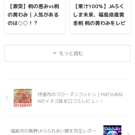
市 #保原町 #cafe #sweets #
【激突】桃の恵みvs桃
【果汁100％】JAふく
カフェ巡り #ふくしま情報発信
pic.twitter.com/rwrdi9IagV—
の黄わみ｜人気がある
しま未来、福島県産黄
あきぴ (@a_aki4) July 15,
のは○○！？
金桃 桃の黄わみをレビ
2021 伊達市保原町には、陶芸
ュー！
福島の桃ジュースと言えば、
クラブ、雑貨、カフェが一体
『桃の恵み』ですが、新たに
型のお店『kimama cafe』があ
JAふくしま未来で、新商品
黄桃で作られた『桃の黄わ
ります。 ラン ...
『桃の黄わみ』が発売されて
み』が登場しました。 同じく
もっと読む
いたので、飲んでみました。
100％ストレートジュースで
2021年3月23日（火）からJA
す。 ピンク色の桃と黄色の桃
ふくしま未来農産物直売所な
は当然味が違います。 どっち
どで販売されているようで
が人気なのか調査しました。
す。
伊達市のフローズンコットン｜MATSUBAE
Nのイチゴ味を口コミレビュー！
福島市の飯野UFOふれあい館を完全レポー