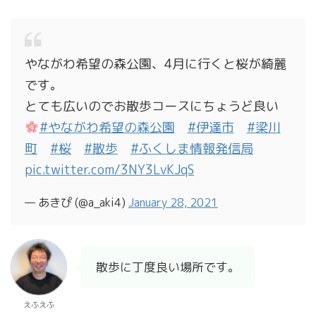
やながわ希望の森公園、4月に行くと桜が綺麗
です。
とても広いのでお散歩コースにちょうど良い
#やながわ希望の森公園
#伊達市
#梁川
町
#桜
#散歩
#ふくしま情報発信局
pic.twitter.com/3NY3LvKJqS
— あきぴ (@a_aki4)
January 28, 2021
散歩に丁度良い場所です。
えふえふ