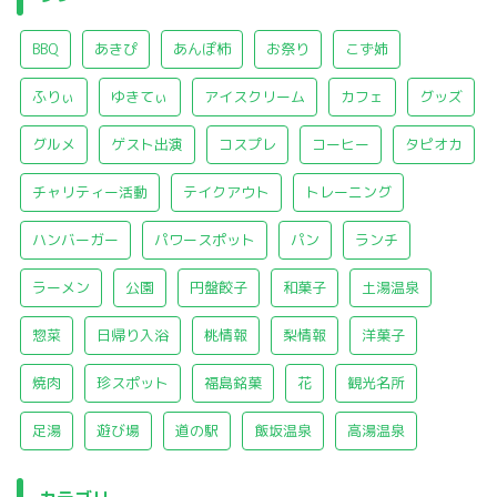
BBQ
あきぴ
あんぽ柿
お祭り
こず姉
ふりぃ
ゆきてぃ
アイスクリーム
カフェ
グッズ
グルメ
ゲスト出演
コスプレ
コーヒー
タピオカ
チャリティー活動
テイクアウト
トレーニング
ハンバーガー
パワースポット
パン
ランチ
ラーメン
公園
円盤餃子
和菓子
土湯温泉
惣菜
日帰り入浴
桃情報
梨情報
洋菓子
焼肉
珍スポット
福島銘菓
花
観光名所
足湯
遊び場
道の駅
飯坂温泉
高湯温泉