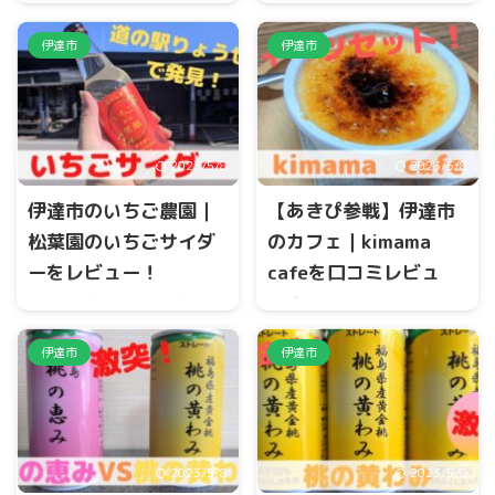
ば 定食 桃里亭）があります。
この投稿をInstagramで見る
そばが有名ということで、今
伊達市
伊達市
松葉園
回は、ランチセットをお伝え
(@matsubaen_strawberry_s
します。
mile)がシェアした投稿 伊達市
霊山山戸田地区に、いちご農
園『松葉園』があります。 期
2023/5/8
2023/5/8
間限定で、贅沢いちごパフェ
を食べることができます。 今
伊達市のいちご農園｜
【あきぴ参戦】伊達市
回は、贅沢いちごパフェに迫
っていきます。 松葉園のHP
松葉園のいちごサイダ
のカフェ｜kimama
ーをレビュー！
cafeを口コミレビュ
ー！
道の駅伊達の郷りょうぜんに
は、ご当地の商品で『いちご
保原にあるkimama cafeさん
サイダー』が販売されていま
伊達市
伊達市
で、スウィーツセットをいた
す。 開封するといちごの香り
だいてきました。パルミジャ
が漂います。 今回は、松葉園
ーノの恋とカフェオレです。
のいちごサイダーに迫って行
パルミジャーノ恋って何だろ
きます。
う？と思ったらふわっふわの
2023/5/8
2023/5/8
チーズシフォンでした
#伊達