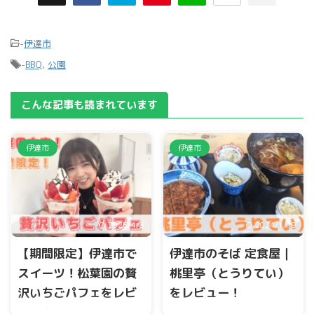
-
伊達市
-
BBQ
,
公園
こんな記事も読まれています
伊達市
伊達市
2025/4/3
2024/1/19
【期間限定】伊達市で
伊達市のそば 定食屋｜
スイーツ！松葉園の贅
桃里亭（とうりてい）
沢いちごパフェをレビ
をレビュー！
ュー！
伊達市箱崎梁下地区に、『そ